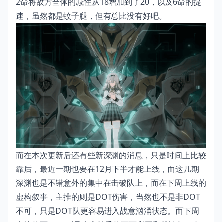
2命将敌方全体的减性从18增加到了20，以及6命的提
速，虽然都是蚊子腿，但有总比没有好吧。
而在本次更新后还有些新深渊的消息，只是时间上比较
靠后，最近一期也要在12月下半才能上线，而这几期
深渊也是不错意外的集中在击破队上，而在下周上线的
虚构叙事，主推的则是DOT伤害，当然也不是非DOT
不可，只是DOT队更容易进入战意汹涌状态。而下周