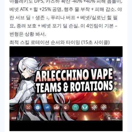
아를레키노 DPS, 카즈하 확산 -40% +40% 피해 몹몰이,
베넷 ATK + 힐 +25% 공명, 행추 물 부착 + 피해 감소. 야
란 서브 딜 ↑ 생존 ↓, 푸리나 버프 + 베넷/실로닌 힐 필
요, 종려 보호 + 베넷 포기 딜 손실. 이 4인팀이 기본 –
변형은 상황 봐서.
최적 스킬 로테이션 순서와 타이밍 (15초 사이클)