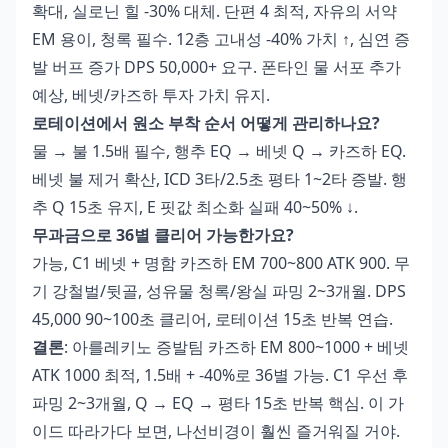
확대, 실로닌 힐 -30% 대체. 단편 4 최적, 자유의 서약
EM 용이, 청록 필수. 12층 고내성 -40% 가치 ↑, 심연 증
발 버프 증가 DPS 50,000+ 요구. 폰타인 물 서포 추가
예상, 베넷/카즈하 투자 가치 유지.
로테이션에서 원소 부착 순서 어떻게 관리하나요?
물 → 불 1.5배 필수, 행추 EQ → 베넷 Q → 카즈하 EQ.
베넷 불 제거 확산, ICD 3타/2.5초 평타 1~2타 증발. 행
추 Q 15초 유지, E 핏값 최소화 실패 40~50% ↓.
무과금으로 36별 클리어 가능한가요?
가능, C1 베넷 + 명함 카즈하 EM 700~800 ATK 900. 무
기 강철벌/뒷골, 성유물 청록/왕실 파밍 2~3개월. DPS
45,000 90~100초 클리어, 로테이션 15초 반복 연습.
결론
: 아를레키노 증발팀 카즈하 EM 800~1000 + 베넷
ATK 1000 최적, 1.5배 + -40%로 36별 가능. C1 우선 후
파밍 2~3개월, Q → EQ → 평타 15초 반복 핵심. 이 가
이드 따라가다 보면, 나선비경이 훨씬 즐거워질 거야.