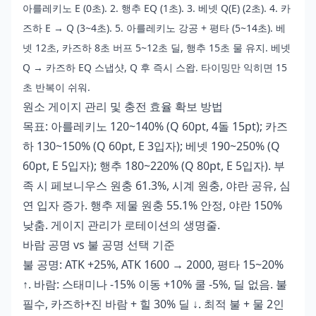
아를레키노 E (0초). 2. 행추 EQ (1초). 3. 베넷 Q(E) (2초). 4. 카
즈하 E → Q (3~4초). 5. 아를레키노 강공 + 평타 (5~14초). 베
넷 12초, 카즈하 8초 버프 5~12초 딜, 행추 15초 물 유지. 베넷
Q → 카즈하 EQ 스냅샷, Q 후 즉시 스왑. 타이밍만 익히면 15
초 반복이 쉬워.
원소 게이지 관리 및 충전 효율 확보 방법
목표: 아를레키노 120~140% (Q 60pt, 4돌 15pt); 카즈
하 130~150% (Q 60pt, E 3입자); 베넷 190~250% (Q
60pt, E 5입자); 행추 180~220% (Q 80pt, E 5입자). 부
족 시 페보니우스 원충 61.3%, 시계 원충, 야란 공유, 심
연 입자 증가. 행추 제물 원충 55.1% 안정, 야란 150%
낮춤. 게이지 관리가 로테이션의 생명줄.
바람 공명 vs 불 공명 선택 기준
불 공명: ATK +25%, ATK 1600 → 2000, 평타 15~20%
↑. 바람: 스태미나 -15% 이동 +10% 쿨 -5%, 딜 없음. 불
필수, 카즈하+진 바람 + 힐 30% 딜 ↓. 최적 불 + 물 2인