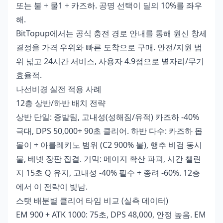
또는 불 + 물1 + 카즈하. 공명 선택이 딜의 10%를 좌우
해.
BitTopup에서는
공식 충전 경로 안내
를 통해 원신 창세
결정을 가격 우위와 빠른 도착으로 구매. 안전/지원 범
위 넓고 24시간 서비스, 사용자 4.9점으로 별자리/무기
효율적.
나선비경 실전 적용 사례
12층 상반/하반 배치 전략
상반 단일: 증발팀, 고내성(성해짐/유적) 카즈하 -40%
극대, DPS 50,000+ 90초 클리어. 하반 다수: 카즈하 몹
몰이 + 아를레키노 범위 (C2 900% 불), 행추 비검 동시
물, 베넷 장판 집결. 기믹: 메이지 확산 파괴, 시간 챌린
지 15초 Q 유지, 고내성 -40% 필수 + 종려 -60%. 12층
에서 이 전략이 빛남.
스탯 배분별 클리어 타임 비교 (실측 데이터)
EM 900 + ATK 1000: 75초, DPS 48,000, 안정 높음. EM