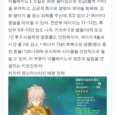
아를레키노 E 스킬은 30초 쿨타임으로 핏값(혈액 가치)
을 부여하고, 강공격 회수로 생명의 계약을 회복해. 강
화 평타가 불 원소 피해를 주는데, ICD 없이 2~3타마다
증발을 터뜨릴 수 있어. 전반부 데미지는 11~12만, 후
반부 9.8~10만 정도 나와. 카즈하 E로 몹몰이(적 모으
기) 후 E 사용하면 명중률도 안전해지지. 게다가 4돌파
시 Q 쿨 2초 감소 + 에너지 15pt 회복으로 원충(원소 충
전 효율) 120~140% 유지하며 사이클을 안정적으로 돌
릴 수 있어. 이 부분이 아를레키노의 생존과 딜링을 연
결짓는 키포인트야.
카즈하 원소마스터리 배분 전략