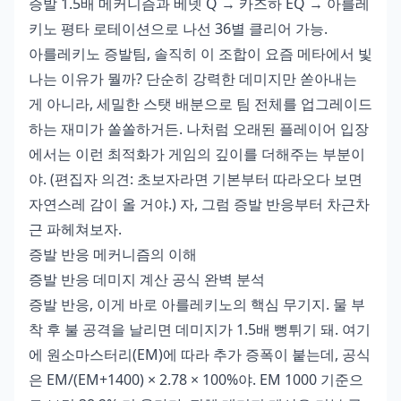
증발 1.5배 메커니즘과 베넷 Q → 카즈하 EQ → 아를레
키노 평타 로테이션으로 나선 36별 클리어 가능.
아를레키노 증발팀, 솔직히 이 조합이 요즘 메타에서 빛
나는 이유가 뭘까? 단순히 강력한 데미지만 쏟아내는
게 아니라, 세밀한 스탯 배분으로 팀 전체를 업그레이드
하는 재미가 쏠쏠하거든. 나처럼 오래된 플레이어 입장
에서는 이런 최적화가 게임의 깊이를 더해주는 부분이
야. (편집자 의견: 초보자라면 기본부터 따라오다 보면
자연스레 감이 올 거야.) 자, 그럼 증발 반응부터 차근차
근 파헤쳐보자.
증발 반응 메커니즘의 이해
증발 반응 데미지 계산 공식 완벽 분석
증발 반응, 이게 바로 아를레키노의 핵심 무기지. 물 부
착 후 불 공격을 날리면 데미지가 1.5배 뻥튀기 돼. 여기
에 원소마스터리(EM)에 따라 추가 증폭이 붙는데, 공식
은 EM/(EM+1400) × 2.78 × 100%야. EM 1000 기준으