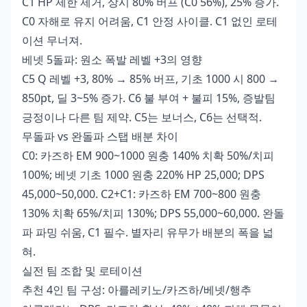
C1 HP 제한 제거, 상시 80% 버프 (C0 56%), 25% 증가.
C0 자해로 유지 어려움, C1 안정 사이클. C1 없인 로테
이션 무너져.
베넷 5돌파: 원소 폭발 레벨 +3의 영향
C5 Q 레벨 +3, 80% → 85% 버프, 기초 1000 시 800 →
850pt, 딜 3~5% 증가. C6 불 부여 + 불피 15%, 증발팀
긍정이나 다른 팀 제약. C5는 보너스, C6는 선택적.
무돌파 vs 완돌파 스탭 배분 차이
C0: 카즈하 EM 900~1000 원충 140% 치확 50%/치피
100%; 베넷 기초 1000 원충 220% HP 25,000; DPS
45,000~50,000. C2+C1: 카즈하 EM 700~800 원충
130% 치확 65%/치피 130%; DPS 55,000~60,000. 완돌
파 파밍 쉬움, C1 필수. 별자리 유무가 배분의 폭을 넓
혀.
실전 팀 조합 및 로테이션
추천 4인 팀 구성: 아를레키노/카즈하/베넷/행추