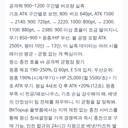
공격력 900~1200 구간별 버프량 실측
기초 ATK 구간별로 보면, 800: 버프 640pt, ATK 1500
→ 2140. 900: 720pt, → 2220. 1000: 800pt, → 2300.
1100: 880pt, → 2380. 900 이상 효율이 조금 떨어지니,
무기 850~900 + 원충/HP 우선. 불 공명 포함 ATK
2500+, 평타 10만 → 13만. 이 실측 데이터는 여러 시뮬
레이션 평균 – 균형 잡는 게 핵심이야.
원소 충전 효율 vs 공격력 균형점 찾기
원충 목표 190~250%, Q 60pt, E 5개 입자. 우선순위:
원충 190% (시계/무기) > HP 25,000 (힐 5500/초) > 기
초 ATK 무기. 왕실 4세트 Q 후 ATK +20% (12초). 원충
부족 시 천공/페보니우스, 기초 손실 감수해야 해. 베넷
의 안정성이 팀 전체를 좌우하니, 이 균형을 잘 맞춰봐.
BitTopup 플랫폼에서는
지역 제한 없는 충전
서비스를
통해 원신 창세결정을 가격 경쟁력과 즉시 충전으로 구
매 가능. 안전 합규와 24시간 지원으로 베넷/카즈하 별