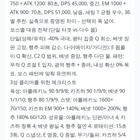
750 + ATK 1200: 80초, DPS 45,000, 중간. EM 1000 +
ATK 900: 70초, DPS 51,000, 낮음. 세팅 1 균형 우수, 36
별 추천. 실측으로 증명된 차이 – 선택의 폭 넓어.
보스별 대응 전략 (단일 타겟 vs 다수 몹)
단일(성해/유적): -40% 극대, 평타 집중 Q 최소, 베넷 장
판 고정, 행추 피해 감소. 다수(메이지/가디언): E 몹몰
이 Q 확산, C2 Q 범위, 베넷 중앙, 행추 다단 물. 패턴:
무적 Q 조절 E 입자, 광역 행추 + 종려, 내성 확산 0% 목
표. 보스 패턴에 맞춰 유연하게.
3성 클리어를 위한 체크리스트
육성: 아를레키노 90 9/9/8; 카즈하 90 1/9/9; 베넷 90
1/1/10; 행추 80 1/9/9. 스탯: 아를레키노 1600+
70/150; 카즈하 EM 900+ 140%; 베넷 1000+ 200%; 행
추 180% 60/120. 성유물: 아를레키노 단편/마녀 4; 카
즈하 청록 4; 베넷 왕실 4; 행추 절연 4. 로테이션: 15초
3회, Q 스냅샷, E 명중, Q 증발. 무기/돌파: 카즈하 5/4