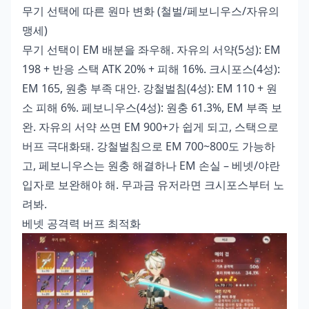
무기 선택에 따른 원마 변화 (철벌/페보니우스/자유의
맹세)
무기 선택이 EM 배분을 좌우해. 자유의 서약(5성): EM
198 + 반응 스택 ATK 20% + 피해 16%. 크시포스(4성):
EM 165, 원충 부족 대안. 강철벌침(4성): EM 110 + 원
소 피해 6%. 페보니우스(4성): 원충 61.3%, EM 부족 보
완. 자유의 서약 쓰면 EM 900+가 쉽게 되고, 스택으로
버프 극대화돼. 강철벌침으로 EM 700~800도 가능하
고, 페보니우스는 원충 해결하나 EM 손실 – 베넷/야란
입자로 보완해야 해. 무과금 유저라면 크시포스부터 노
려봐.
베넷 공격력 버프 최적화