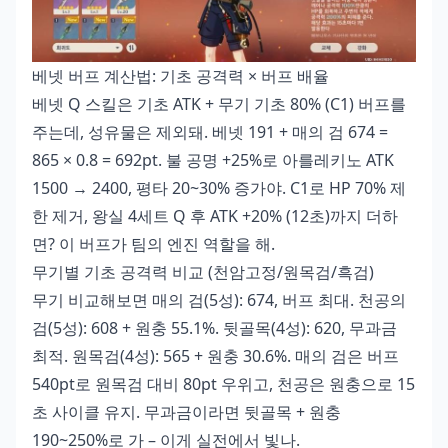
베넷 버프 계산법: 기초 공격력 × 버프 배율
베넷 Q 스킬은 기초 ATK + 무기 기초 80% (C1) 버프를
주는데, 성유물은 제외돼. 베넷 191 + 매의 검 674 =
865 × 0.8 = 692pt. 불 공명 +25%로 아를레키노 ATK
1500 → 2400, 평타 20~30% 증가야. C1로 HP 70% 제
한 제거, 왕실 4세트 Q 후 ATK +20% (12초)까지 더하
면? 이 버프가 팀의 엔진 역할을 해.
무기별 기초 공격력 비교 (천암고정/원목검/흑검)
무기 비교해보면 매의 검(5성): 674, 버프 최대. 천공의
검(5성): 608 + 원충 55.1%. 뒷골목(4성): 620, 무과금
최적. 원목검(4성): 565 + 원충 30.6%. 매의 검은 버프
540pt로 원목검 대비 80pt 우위고, 천공은 원충으로 15
초 사이클 유지. 무과금이라면 뒷골목 + 원충
190~250%로 가 – 이게 실전에서 빛나.