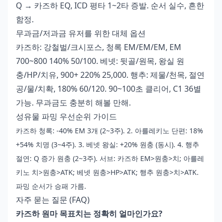
Q → 카즈하 EQ, ICD 평타 1~2타 증발. 순서 실수, 흔한
함정.
무과금/저과금 유저를 위한 대체 옵션
카즈하: 강철벌/크시포스, 청록 EM/EM/EM, EM
700~800 140% 50/100. 베넷: 뒷골/원목, 왕실 원
충/HP/치유, 900+ 220% 25,000. 행추: 제물/천목, 절연
공/물/치확, 180% 60/120. 90~100초 클리어, C1 36별
가능. 무과금도 충분히 해볼 만해.
성유물 파밍 우선순위 가이드
카즈하 청록: -40% EM 3개 (2~3주). 2. 아를레키노 단편: 18%
+54% 치명 (3~4주). 3. 베넷 왕실: +20% 원충 (동시). 4. 행추
절연: Q 증가 원충 (2~3주). 서브: 카즈하 EM>원충>치; 아를레
키노 치>원충>ATK; 베넷 원충>HP>ATK; 행추 원충>치>ATK.
파밍 순서가 승패 가름.
자주 묻는 질문 (FAQ)
카즈하 원마 목표치는 정확히 얼마인가요?