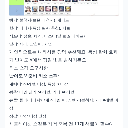
탱커: 불척자(보존 개척자), 게파드
힐러: 나타샤(특성 완화 추천), 백로
서포터: 정운, 페라, 아스타(딜 보조·디버프)
딜러: 제레, 삼칠이, 서벌
개인적으로는 나타샤를 강력 추천해요. 특성 완화 효과
가 난이도 V에서 정말 빛을 발하거든요.
최소 스펙 요구사항
난이도 V 준비 최소 스펙:
캐릭터: 60레벨 이상, 특성 8 이상
광추: 메인 딜러 50레벨, 기타 40레벨
유물: 힐러(나타샤) 3개 6레벨 이상, 탱커(불척자) 2개 4레벨 이
상
장갑: 12강 이상 권장
시뮬레이션 스킬은 개척 축복 전
11개 해금
이 필수예