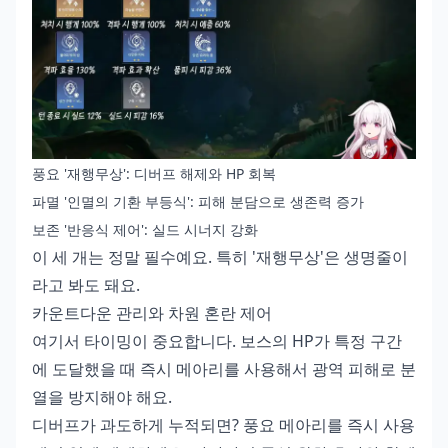
풍요 '재행무상': 디버프 해제와 HP 회복
파멸 '인멸의 기환 부등식': 피해 분담으로 생존력 증가
보존 '반응식 제어': 실드 시너지 강화
이 세 개는 정말 필수예요. 특히 '재행무상'은 생명줄이
라고 봐도 돼요.
카운트다운 관리와 차원 혼란 제어
여기서 타이밍이 중요합니다. 보스의 HP가 특정 구간
에 도달했을 때 즉시 메아리를 사용해서 광역 피해로 분
열을 방지해야 해요.
디버프가 과도하게 누적되면? 풍요 메아리를 즉시 사용