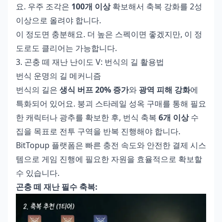
요. 우주 조각은
100개 이상
확보해서 축복 강화를 2성
이상으로 올려야 합니다.
이 정도면 충분해요. 더 높은 스펙이면 좋겠지만, 이 정
도로도 클리어는 가능합니다.
3. 곤충 떼 재난 난이도 V: 번식의 길 활용법
번식 운명의 길 메커니즘
번식의 길은
생식 버프 20% 증가
와
광역 피해 강화
에
특화되어 있어요.
붕괴 스타레일 성옥 구매
를 통해 필요
한 캐릭터나 광추를 확보한 후, 번식 축복
6개 이상
수
집을 목표로 전투 구역을 반복 진행해야 합니다.
BitTopup 플랫폼은 빠른 충전 속도와 안전한 결제 시스
템으로 게임 진행에 필요한 자원을 효율적으로 확보할
수 있습니다.
곤충 떼 재난 필수 축복: