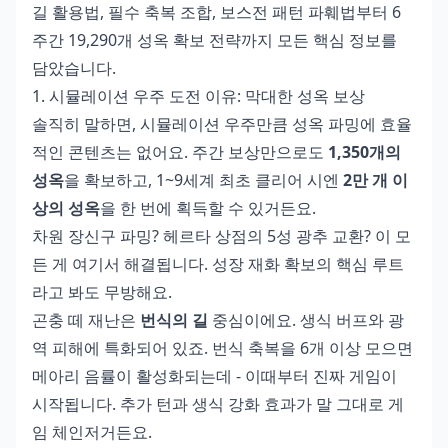
길 활용법, 필수 축복 조합, 보스전 패턴 파훼법부터 6
주간 19,290개 성옥 확보 전략까지 모든 핵심 정보를
담았습니다.
1. 시뮬레이션 우주 도전 이유: 막대한 성옥 보상
솔직히 말하면, 시뮬레이션 우주만큼 성옥 파밍에 효율
적인 콘텐츠는 없어요. 주간 보상만으로도
1,350개의
성옥
을 확보하고, 1~9세계 최초 클리어 시엔
2만 개 이
상의 성옥
을 한 번에 획득할 수 있거든요.
차원 장신구 파밍? 헤르타 상점의 5성 광추 교환? 이 모
든 게 여기서 해결됩니다. 성장 재화 확보의 핵심 루트
라고 봐도 무방해요.
곤충 떼 재난은
번식의 길
중심이에요. 생식 버프와 광
역 피해에 특화되어 있죠. 번식 축복을 6개 이상 모으면
메아리 음률이 활성화되는데 - 이때부터 진짜 게임이
시작됩니다. 추가 턴과 생식 강화 효과가 말 그대로 게
임 체인저거든요.