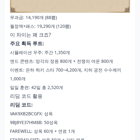
무과금: 14,190개 (88뽑)
월정액+패스: 19,290개 (120뽑)
이 차이는 꽤 크죠?
주요 획득 루트:
시뮬레이션 우주: 주간 1,350개
엔드 콘텐츠: 망각의 정원 800개 + 전쟁의 여운 800개
이벤트: 은하 럭키 스타 700~4,200개, 지하 궁전 수수께끼
1,000개
일일 훈련: 42일 총 2,520개
리딤 코드 활용
리딤 코드:
VAK9XB2BCGFX: 성옥
9BJ8YE37HM8B: 50성옥
FAREWELL: 성옥 60개 + 연료 1개
STARRAILGIFT: 성옥 50개 + 기타 재료