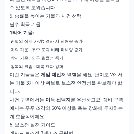
수 있도록 도와줍니다.
5. 승률을 높이는 기물과 사건 선택
필수 획득 기물
1티어 기물:
'인멸의 심지 가위': 격파 시 피해량 증가
'미의 가운': 우주 조각 비례 피해량 증가
'박사 가운': 연구 효율성 증가
'행복의 크림': 회복 효과 강화
이런 기물들은
게임 체인저
역할을 해요. 난이도 V에서
는 기물 3개 이상 확보로 보스전 안정성을 확보해야 합
니다.
사건 구역에서는
이득 선택지
를 우선하고요. 정비 구역
에서는 우주 조각의 50% 이상을 축복 강화에 투자하는
게 효율적이에요.
6. 보스전 실전 가이드
게파드 보스전 3페이즈 공략법