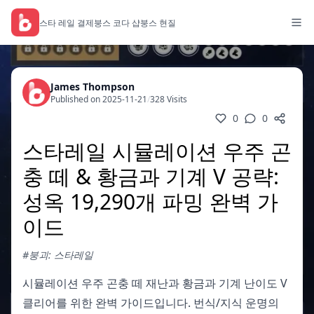
스타 레일 결제
붕스 코다 샵
붕스 현질
James Thompson
Published on 2025-11-21
/
328 Visits
0
0
스타레일 시뮬레이션 우주 곤
충 떼 & 황금과 기계 V 공략:
성옥 19,290개 파밍 완벽 가
이드
#붕괴: 스타레일
시뮬레이션 우주 곤충 떼 재난과 황금과 기계 난이도 V
클리어를 위한 완벽 가이드입니다. 번식/지식 운명의