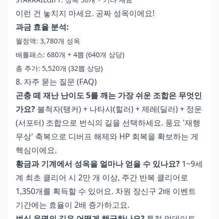
이런 건 놓치지 마세요. 공짜 성옥이에요!
과금 효율 분석:
월정액: 3,780개 성옥
배틀패스: 680개 + 4뽑 (640개 상당)
총 추가: 5,520개 (32뽑 상당)
8. 자주 묻는 질문 (FAQ)
곤충 떼 재난 난이도 5를 깨는 가장 쉬운 조합은 무엇인
가요?
불척자(탱커) + 나타샤(힐러) + 제레(딜러) + 정운
(서포터) 조합으로 번식의 길을 선택하세요. 풍요 '재행
무상' 축복으로 디버프 해제와 HP 회복을 확보하는 게
핵심이에요.
황금과 기계에서 성옥을 얼마나 얻을 수 있나요?
1~9세
계 최초 클리어 시 2만 개 이상, 주간 반복 클리어로
1,350개를 획득할 수 있어요. 차원 장신구 2배 이벤트
기간에는 효율이 2배 증가하고요.
번식 운명의 길은 어떻게 해금하나요?
특정 업데이트