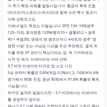
다 추가 확정 피해를 발동시킵니다. 황금의 후예 조합
(히아킨/카스토리스/트리비)과 함께 쓰면 특수 효과가
더욱 강화되고요.
키레네 빌드 목표는 이렇습니다: SPD 134~160(광추
129~153), 효과명중 120%(행적10 + 몸통43.2 + 광추
40 + 부옵30). 영원의 땅 앰포리어스 4세트와 광추 '영
원한 사랑' 또는 사냥감 시선을 우선 추천해요. 결계 유
지를 위한 SP 관리가 핵심이라는 점, 꼭 기억하세요.
시작 전 체크: 리세마라와 서버 선택
3.7 버전 리세마라 티어표 및 소요 시간
5성 캐릭터 확률은 0.6%(픽업 0.3%)이고, 74회부터 6%
증가해서 90회 천장, 평균 80회에서 91.8% 확률로 획득
가능합니다.
하지만 솔직히 말씀드리면 – 3.7 버전에서는 리세마라
를 권장하지 않아요.
왜냐고요? 기본 캐릭터 조합만으로도 메인 스토리 클리