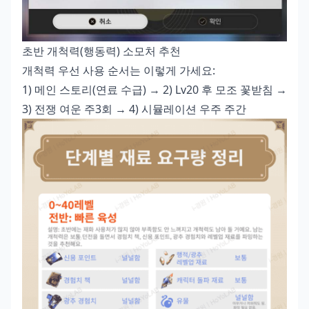
초반 개척력(행동력) 소모처 추천
개척력 우선 사용 순서는 이렇게 가세요:
1) 메인 스토리(연료 수급) → 2) Lv20 후 모조 꽃받침 →
3) 전쟁 여운 주3회 → 4) 시뮬레이션 우주 주간