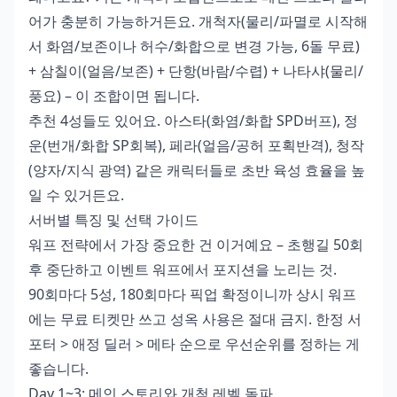
어가 충분히 가능하거든요. 개척자(물리/파멸로 시작해
서 화염/보존이나 허수/화합으로 변경 가능, 6돌 무료)
+ 삼칠이(얼음/보존) + 단항(바람/수렵) + 나타샤(물리/
풍요) – 이 조합이면 됩니다.
추천 4성들도 있어요. 아스타(화염/화합 SPD버프), 정
운(번개/화합 SP회복), 페라(얼음/공허 포획반격), 청작
(양자/지식 광역) 같은 캐릭터들로 초반 육성 효율을 높
일 수 있거든요.
서버별 특징 및 선택 가이드
워프 전략에서 가장 중요한 건 이거예요 – 초행길 50회
후 중단하고 이벤트 워프에서 포지션을 노리는 것.
90회마다 5성, 180회마다 픽업 확정이니까 상시 워프
에는 무료 티켓만 쓰고 성옥 사용은 절대 금지. 한정 서
포터 > 애정 딜러 > 메타 순으로 우선순위를 정하는 게
좋습니다.
Day 1~3: 메인 스토리와 개척 레벨 돌파