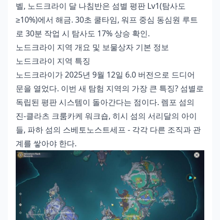
벨, 노드크라이 달 나침반은 섬별 평판 Lv1(탐사도
≥10%)에서 해금. 30초 쿨타임, 워프 중심 동심원 루트
로 30분 작업 시 탐사도 17% 상승 확인.
노드크라이 지역 개요 및 보물상자 기본 정보
노드크라이 지역 특징
노드크라이가 2025년 9월 12일 6.0 버전으로 드디어
문을 열었다. 이번 새 탐험 지역의 가장 큰 특징? 섬별로
독립된 평판 시스템이 돌아간다는 점이다. 렘포 섬의
진-클라츠 크룸카케 워크숍, 히시 섬의 서리달의 아이
들, 파하 섬의 스베토노스트세프 - 각각 다른 조직과 관
계를 쌓아야 한다.