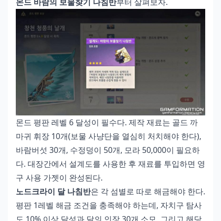
몬드 바람의 보물찾기 나침반
부터 살펴보자.
몬드 평판 레벨 6 달성이 필수다. 제작 재료는 골드 까
마귀 휘장 10개(보물 사냥단을 열심히 처치해야 한다),
바람버섯 30개, 수정덩이 50개, 모라 50,000이 필요하
다. 대장간에서 설계도를 사용한 후 재료를 투입하면 영
구 사용 가젯이 완성된다.
노드크라이 달 나침반
은 각 섬별로 따로 해금해야 한다.
평판 1레벨 해금 조건을 충족해야 하는데, 자치구 탐사
도 10% 이상 달성과 달의 인장 30개 소모, 그리고 해당