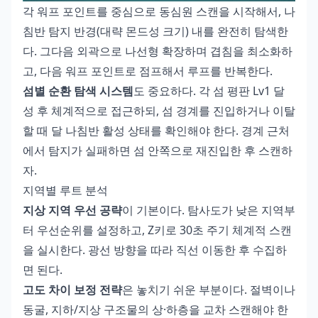
각 워프 포인트를 중심으로 동심원 스캔을 시작해서, 나
침반 탐지 반경(대략 몬드성 크기) 내를 완전히 탐색한
다. 그다음 외곽으로 나선형 확장하며 겹침을 최소화하
고, 다음 워프 포인트로 점프해서 루프를 반복한다.
섬별 순환 탐색 시스템
도 중요하다. 각 섬 평판 Lv1 달
성 후 체계적으로 접근하되, 섬 경계를 진입하거나 이탈
할 때 달 나침반 활성 상태를 확인해야 한다. 경계 근처
에서 탐지가 실패하면 섬 안쪽으로 재진입한 후 스캔하
자.
지역별 루트 분석
지상 지역 우선 공략
이 기본이다. 탐사도가 낮은 지역부
터 우선순위를 설정하고, Z키로 30초 주기 체계적 스캔
을 실시한다. 광선 방향을 따라 직선 이동한 후 수집하
면 된다.
고도 차이 보정 전략
은 놓치기 쉬운 부분이다. 절벽이나
동굴, 지하/지상 구조물의 상·하층을 교차 스캔해야 한