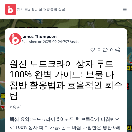
원신 결제
창세의 결정
공월 축복
James Thompson
Published on 2025-09-24
/
797 Visits
0
0
원신 노드크라이 상자 루트
100% 완벽 가이드: 보물 나
침반 활용법과 효율적인 회수
팁
#원신
핵심 요약
: 노드크라이 6.0 오픈 후 보물찾기 나침반으
로 100% 상자 회수 가능. 몬드 바람 나침반은 평판 6레